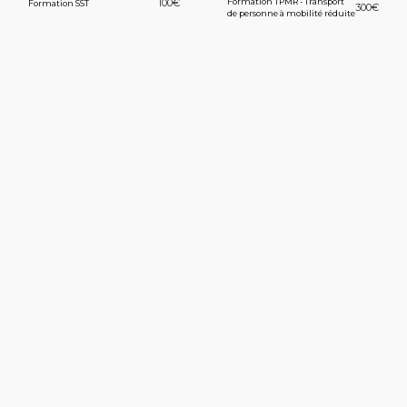
100
€
Formation TPMR - Transport
Formation SST
300
€
de personne à mobilité réduite